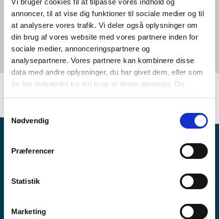
Vi bruger cookies til at tilpasse vores indhold og
annoncer, til at vise dig funktioner til sociale medier og til
at analysere vores trafik. Vi deler også oplysninger om
din brug af vores website med vores partnere inden for
sociale medier, annonceringspartnere og
analysepartnere. Vores partnere kan kombinere disse
data med andre oplysninger, du har givet dem, eller som
de har indsamlet fra din brug af deres tjenester. Du
samtykker til vores cookies, hvis du fortsætter med at
anvende vores hjemmeside.
Samtykkevalg
Nødvendig
Præferencer
Statistik
Vil du vide mere om Norden i skolen?
Abonner på vores nyhedsbrev
Marketing