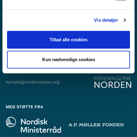
Følg os på Facebook
Følg os på Instagram
Vis detaljer
Tillad alle cookies
KONTAKT
Foreningerne Nordens Forbund
Vandkunsten 12
Kun nødvendige cookies
1467
København K
kontakt@nordeniskolen.org
MED STØTTE FRA