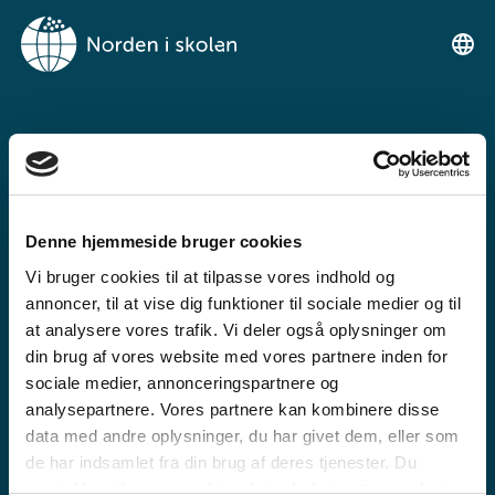
VELKOMMEN TIL
NORDEN I SKOLEN
Denne hjemmeside bruger cookies
En gratis læringsplatform for
Vi bruger cookies til at tilpasse vores indhold og
grundskolen og gymnasiale
annoncer, til at vise dig funktioner til sociale medier og til
uddannelser
at analysere vores trafik. Vi deler også oplysninger om
din brug af vores website med vores partnere inden for
sociale medier, annonceringspartnere og
analysepartnere. Vores partnere kan kombinere disse
data med andre oplysninger, du har givet dem, eller som
de har indsamlet fra din brug af deres tjenester. Du
GRUNDSKOLE
samtykker til vores cookies, hvis du fortsætter med at