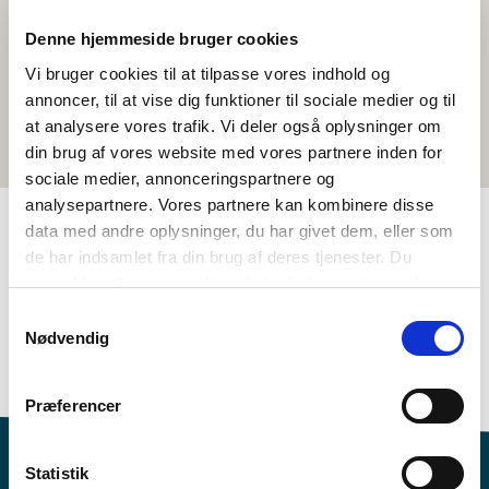
Denne hjemmeside bruger cookies
Vi bruger cookies til at tilpasse vores indhold og
annoncer, til at vise dig funktioner til sociale medier og til
at analysere vores trafik. Vi deler også oplysninger om
din brug af vores website med vores partnere inden for
sociale medier, annonceringspartnere og
analysepartnere. Vores partnere kan kombinere disse
data med andre oplysninger, du har givet dem, eller som
de har indsamlet fra din brug af deres tjenester. Du
TAGS
samtykker til vores cookies, hvis du fortsætter med at
Kielenopetus
Kirjallisuus
anvende vores hjemmeside.
Samtykkevalg
Pohjoismaisen kirjallisuuden ymmärtäminen
Islanti
Nødvendig
1-3 oppituntia
Præferencer
Statistik