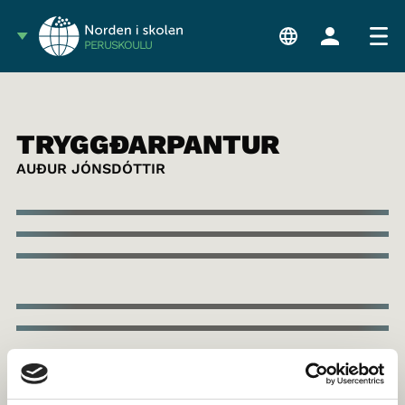
PERUSKOULU
TRYGGÐARPANTUR
AUÐUR JÓNSDÓTTIR