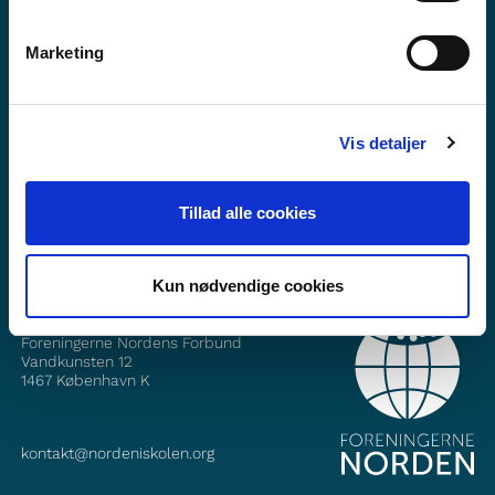
Marketing
Haluatko lisätietoa Norden i skolanista?
Tilaa uutiskirje
Vis detaljer
Seuraa meitä Facebookissa
Tillad alle cookies
Seuraa meitä Instagramissa
Kun nødvendige cookies
YHTEYSTIEDOT
Foreningerne Nordens Forbund
Vandkunsten 12
1467
København K
kontakt@nordeniskolen.org