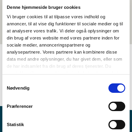
Denne hjemmeside bruger cookies
Vi bruger cookies til at tilpasse vores indhold og
annoncer, til at vise dig funktioner til sociale medier og til
at analysere vores trafik. Vi deler også oplysninger om
din brug af vores website med vores partnere inden for
sociale medier, annonceringspartnere og
analysepartnere. Vores partnere kan kombinere disse
data med andre oplysninger, du har givet dem, eller som
TAGS
de har indsamlet fra din brug af deres tjenester. Du
samtykker til vores cookies, hvis du fortsætter med at
Kielenopetus
Pitkä elokuva
anvende vores hjemmeside.
Samtykkevalg
Kielenymmärrys - puhe (DA, NO, SV)
Identiteetti
Nødvendig
Tanska
1-3 oppituntia
Præferencer
Statistik