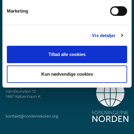
Marketing
Haluatko lisätietoa Norden i skolanista?
Tilaa uutiskirje
Vis detaljer
Seuraa meitä Facebookissa
Seuraa meitä Instagramissa
Tillad alle cookies
Kun nødvendige cookies
YHTEYSTIEDOT
Foreningerne Nordens Forbund
Vandkunsten 12
1467
København K
kontakt@nordeniskolen.org