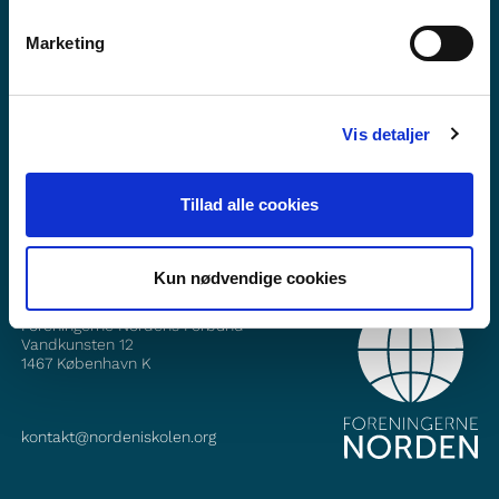
Marketing
Haluatko lisätietoa Norden i skolanista?
Tilaa uutiskirje
Vis detaljer
Seuraa meitä Facebookissa
Seuraa meitä Instagramissa
Tillad alle cookies
Kun nødvendige cookies
YHTEYSTIEDOT
Foreningerne Nordens Forbund
Vandkunsten 12
1467
København K
kontakt@nordeniskolen.org