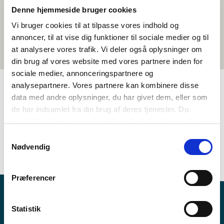
Denne hjemmeside bruger cookies
Vi bruger cookies til at tilpasse vores indhold og
annoncer, til at vise dig funktioner til sociale medier og til
at analysere vores trafik. Vi deler også oplysninger om
din brug af vores website med vores partnere inden for
sociale medier, annonceringspartnere og
analysepartnere. Vores partnere kan kombinere disse
data med andre oplysninger, du har givet dem, eller som
TAGS
de har indsamlet fra din brug af deres tjenester. Du
samtykker til vores cookies, hvis du fortsætter med at
Kielenopetus
3.-4. luokka
5.-6. luokka
anvende vores hjemmeside.
Samtykkevalg
7.-9. luokka
Kielenymmärrys - kirjoitus (DA, NO, SV)
Nødvendig
Toimintaehdotus
1-3 oppituntia
Præferencer
Statistik