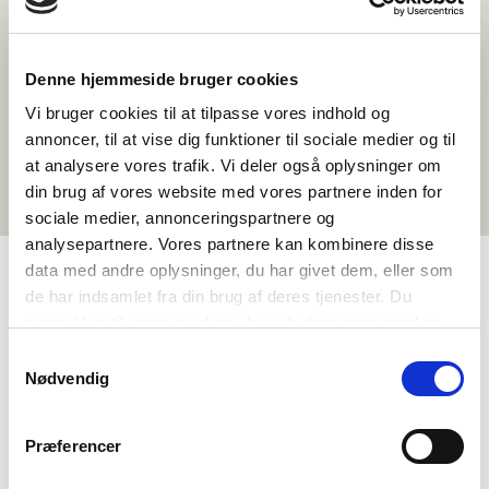
Denne hjemmeside bruger cookies
Vi bruger cookies til at tilpasse vores indhold og
annoncer, til at vise dig funktioner til sociale medier og til
at analysere vores trafik. Vi deler også oplysninger om
din brug af vores website med vores partnere inden for
sociale medier, annonceringspartnere og
analysepartnere. Vores partnere kan kombinere disse
data med andre oplysninger, du har givet dem, eller som
de har indsamlet fra din brug af deres tjenester. Du
TAGS
samtykker til vores cookies, hvis du fortsætter med at
anvende vores hjemmeside.
7.-9. luokka
Kielenopetus
Yhteiskuntaoppi
Samtykkevalg
Nødvendig
Dokumenttielokuva
Pohjoismaisen kulttuurin ymmärtäminen
Identiteetti
Præferencer
Grönlanti
1-3 oppituntia