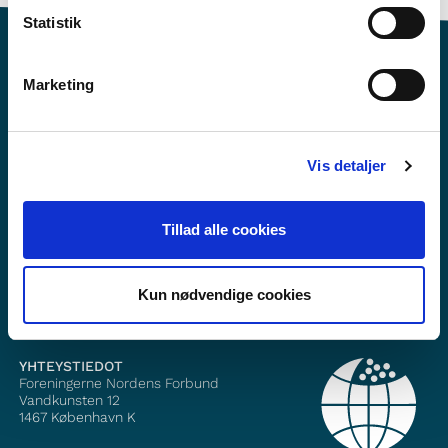
Statistik
Marketing
Haluatko lisätietoa Norden i skolanista?
Vis detaljer
Tilaa uutiskirje
Seuraa meitä Facebookissa
Tillad alle cookies
Seuraa meitä Instagramissa
Kun nødvendige cookies
YHTEYSTIEDOT
Foreningerne Nordens Forbund
Vandkunsten 12
1467
København K