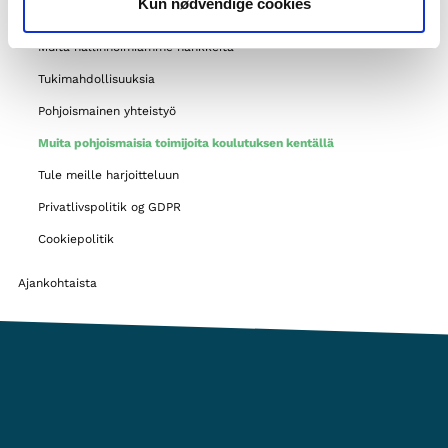
Kun nødvendige cookies
Tietoa Norden-yhdistyksistä
Muita hallinnoimiamme hankkeita
Tukimahdollisuuksia
Pohjoismainen yhteistyö
Muita pohjoismaisia toimijoita koulutuksen kentällä
Tule meille harjoitteluun
Privatlivspolitik og GDPR
Cookiepolitik
Ajankohtaista