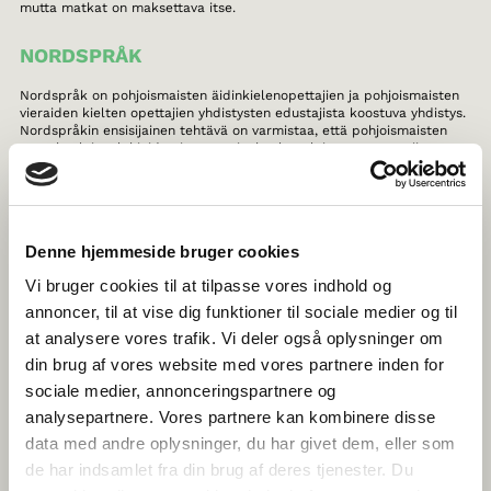
mutta matkat on maksettava itse.
NORDSPRÅK
Nordspråk on pohjoismaisten äidinkielenopettajien ja pohjoismaisten
vieraiden kielten opettajien yhdistysten edustajista koostuva yhdistys.
Nordspråkin ensisijainen tehtävä on varmistaa, että pohjoismaisten
peruskoulujen, lukioiden ja opettajankoulutuslaitosten opettajien
tietämys muiden Pohjoismaiden kulttuureista ja kirjallisuudesta on
ajan tasalla ja että heillä on tarvittavat työkalut pohjoismaisten
kielten opettamiseen sekä naapurikielenä että vieraana kielenä.
Nordspråk on työskennellyt pohjoismaisille opettajille suunnattujen
kurssien ja julkaisujen kehittämisen parissa yli 30 vuotta.
Denne hjemmeside bruger cookies
THE HISTORY OF NORDIC WOMEN’S
Vi bruger cookies til at tilpasse vores indhold og
LITERATURE
annoncer, til at vise dig funktioner til sociale medier og til
at analysere vores trafik. Vi deler også oplysninger om
Tältä sivustolta saat tietoa pohjoismaisen naiskirjallisuuden
din brug af vores website med vores partnere inden for
uusimmista tuulista ja pääset syventymään Suomen, Ruotsin, Norjan,
Tanskan, Islannin, Färsaarten, Grönlannin ja Ahvenanmaan yli
sociale medier, annonceringspartnere og
tuhatvuotiseen naiskirjallisuuden historiaan. Sivuston materiaalit ovat
analysepartnere. Vores partnere kan kombinere disse
kokonaan Pohjolan johtavien kirjallisuushistorian tutkijoiden käsialaa.
data med andre oplysninger, du har givet dem, eller som
TEGNTUBE
de har indsamlet fra din brug af deres tjenester. Du