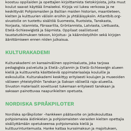
koostuu oppilaiden ja opettajien kirjoittamista tietokirjoista, joita muut
koulut saavat käyttää ilmaiseksi. Kirjoja voi lukea verkossa ja ne
keskittyvät Pohjoismaiden ja Baltian maiden historian, maantieteen,
kielten ja kulttuurien välisiin eroihin ja yhtäläisyyksiin. Atlantbib.org-
sivustolle on tuotettu sisältöä Suomesta, Ruotsista, Tanskasta,
Norjasta, Islannista, Färsaarilta, Grönlannista, Latviasta, Liettuasta,
Etelä-Schleswigistä ja Sápmista. Oppilaat osallistuvat
taustatutkimuksen tekoon, kirjoitus- ja käännöstyöhön sekä kirjojen
äänittämiseen ennen niiden julkaisua.
KULTURAKADEMI
Kulturakademi on kansainvälinen oppimisalusta, joka tarjoaa
pedagogisia palveluita ja Etelä-Jyllannin ja Etelä-Schleswigin alueen
kieliä ja kulttuureita käsitteleviä oppimateriaaleja kouluille ja
esikouluille. Kulturakademi keskittyy erityisesti koulujen ja museoiden
väliseen yhteistyöhön Tanskan ja Saksan välisellä raja-alueella.
Sivuston materiaalit soveltuvat tukemaan erityisesti tanskaan ja
saksaan painottuvaa naapurikielten opetusta.
NORDISKA SPRÅKPILOTER
Nordiska språkpiloter -hankkeen päätavoite on jatkokouluttaa
pohjoismaisia äidinkielen ja pohjoismaisten vieraiden kielten opettajia
sisällyttämään opetukseensa pohjoismaisia kieliä ja
kulttuurintuntemusta. Hanke kattaa kurssimaksun ja majoituksen,