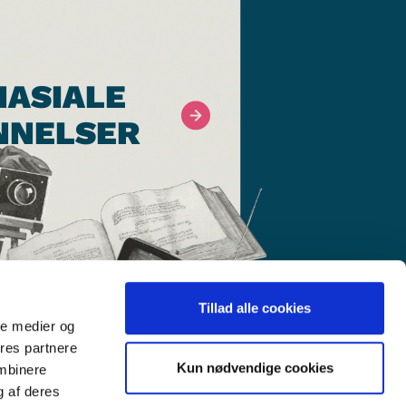
ASIALE
NNELSER
Tillad alle cookies
ale medier og
ores partnere
Kun nødvendige cookies
ombinere
g af deres