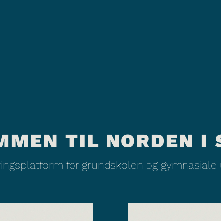
MMEN TIL NORDEN I 
æringsplatform for grundskolen og gymnasiale