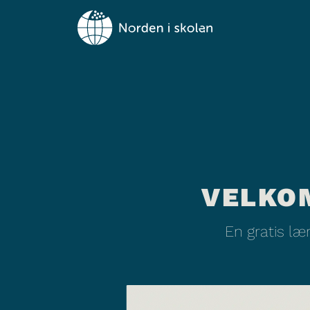
VELKO
En gratis l