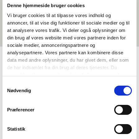
Denne hjemmeside bruger cookies
Vi bruger cookies til at tilpasse vores indhold og
annoncer, til at vise dig funktioner til sociale medier og til
at analysere vores trafik. Vi deler også oplysninger om
din brug af vores website med vores partnere inden for
sociale medier, annonceringspartnere og
analysepartnere. Vores partnere kan kombinere disse
data med andre oplysninger, du har givet dem, eller som
de har indsamlet fra din brug af deres tjenester. Du
TAGS
samtykker til vores cookies, hvis du fortsætter med at
Sprog
Kortfilm
Sprogforståelse - tale (DA, NO, SV)
anvende vores hjemmeside.
Samtykkevalg
Eventyr og sagn
Dansk
<1 skoletime
Nødvendig
Præferencer
Statistik