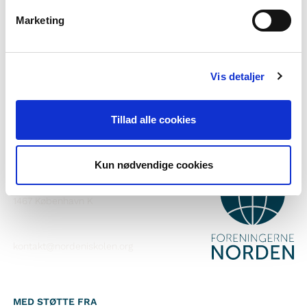
Vil du vide mere om Norden i skolen?
Marketing
Abonner på vores nyhedsbrev
Følg os på Facebook
Vis detaljer
Følg os på Instagram
Tillad alle cookies
Kun nødvendige cookies
KONTAKT
Foreningerne Nordens Forbund
Vandkunsten 12
1467
København K
kontakt@nordeniskolen.org
MED STØTTE FRA