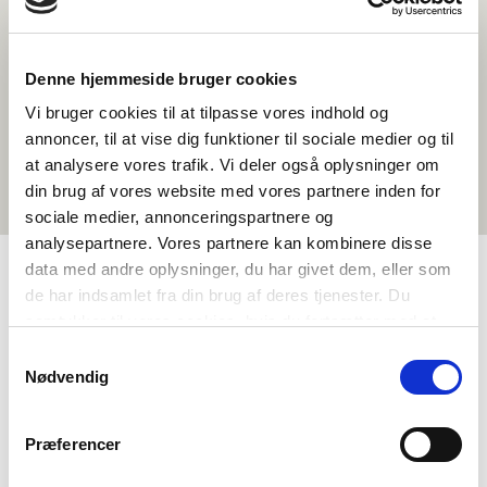
Denne hjemmeside bruger cookies
Vi bruger cookies til at tilpasse vores indhold og
annoncer, til at vise dig funktioner til sociale medier og til
at analysere vores trafik. Vi deler også oplysninger om
din brug af vores website med vores partnere inden for
sociale medier, annonceringspartnere og
analysepartnere. Vores partnere kan kombinere disse
data med andre oplysninger, du har givet dem, eller som
de har indsamlet fra din brug af deres tjenester. Du
TAGS
samtykker til vores cookies, hvis du fortsætter med at
anvende vores hjemmeside.
Toisen asteen koulutus
Kielenopetus
Samtykkevalg
Nødvendig
Yhteiskuntaoppi
Dokumenttielokuva
Pohjoismaisen kulttuurin ymmärtäminen
Identiteetti
Præferencer
Grönlanti
1-3 oppituntia