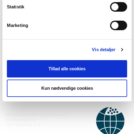
Statistik
Marketing
Haluatko lisätietoa Norden i skolanista?
Vis detaljer
Tilaa uutiskirje
Seuraa meitä Facebookissa
Tillad alle cookies
Seuraa meitä Instagramissa
Kun nødvendige cookies
YHTEYSTIEDOT
Foreningerne Nordens Forbund
Vandkunsten 12
1467
København K