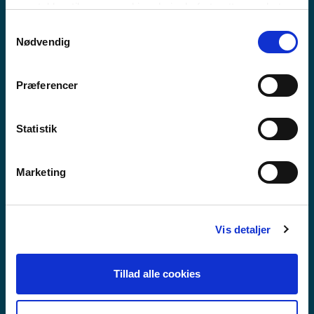
PERUSKOULU
samtykker til vores cookies, hvis du fortsætter med at
anvende vores hjemmeside.
Samtykkevalg
Nødvendig
Præferencer
Statistik
Marketing
Vis detaljer
Tillad alle cookies
TOISEN ASTEEN KOULUTUS