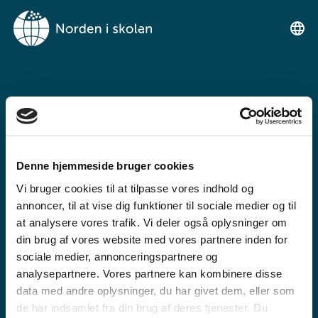
TERVETULOA
NORDEN I
SKOLANIIN
Denne hjemmeside bruger cookies
Tämä on ilmainen oppimisalusta
Vi bruger cookies til at tilpasse vores indhold og
peruskoulun ja toisen asteen
annoncer, til at vise dig funktioner til sociale medier og til
opetukseen
at analysere vores trafik. Vi deler også oplysninger om
din brug af vores website med vores partnere inden for
sociale medier, annonceringspartnere og
analysepartnere. Vores partnere kan kombinere disse
data med andre oplysninger, du har givet dem, eller som
de har indsamlet fra din brug af deres tjenester. Du