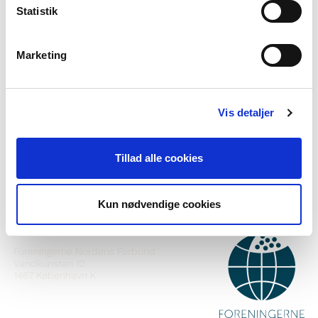
Statistik
Marketing
Vilt tú vita meira um Norden i skolen?
Tilmelda teg til okkara tíðindabræv
Vis detaljer
Fylg okkum á Faebook
Tillad alle cookies
Fylg okkum á Instagram
Kun nødvendige cookies
SAMBAND VIÐ
Foreningerne Nordens Forbund
Vandkunsten 12
1467
København K