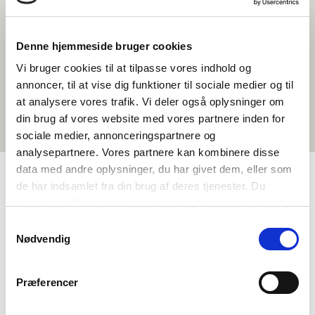
Denne hjemmeside bruger cookies
Vi bruger cookies til at tilpasse vores indhold og
annoncer, til at vise dig funktioner til sociale medier og til
at analysere vores trafik. Vi deler også oplysninger om
din brug af vores website med vores partnere inden for
sociale medier, annonceringspartnere og
analysepartnere. Vores partnere kan kombinere disse
data med andre oplysninger, du har givet dem, eller som
de har indsamlet fra din brug af deres tjenester. Du
TAGS
samtykker til vores cookies, hvis du fortsætter med at
anvende vores hjemmeside.
Samtykkevalg
Miðnám
Mál
Samfelagsfrøði
Heimildarfilmur
Nødvendig
Norðurlendsk mentanarfatan
Identitet
Grønlendskt
1-3 frálærutímar
Præferencer