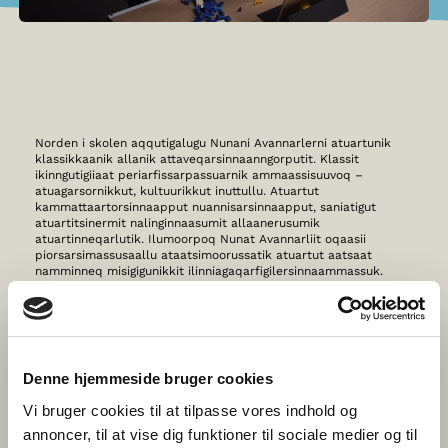
Norden i skolen aqqutigalugu Nunani Avannarlerni atuartunik
klassikkaanik allanik attaveqarsinnaanngorputit. Klassit
ikinngutigiiaat periarfissarpassuarnik ammaassisuuvoq –
atuagarsornikkut, kultuurikkut inuttullu. Atuartut
kammattaartorsinnaapput nuannisarsinnaapput, saniatigut
atuartitsinermit nalinginnaasumit allaanerusumik
atuartinneqarlutik. Ilumoorpoq Nunat Avannarliit oqaasii
piorsarsimassusaallu ataatsimoorussatik atuartut aatsaat
namminneq misigigunikkit ilinniagaqarfigilersinnaammassuk.
Uani quppernermi nunani avannarlerneersuni klassissinnut
ikinngutissassinnik ujarlersinnaavusi.
Qanoq ittunik ikinnguteqarusunnersi qanorlu immissinnut
atorniarnerlusi erseqqissaatigisinnaavarsi. Ukiumut
immikkoortut nunani avannarlernia assigiinngitsuni
Denne hjemmeside bruger cookies
allanngorarneri maluginiakkit. Nunani Avannarleqatigiinni
assigiinngissutsit takuniarlugit Ukiumut pikkorissarnerit takukkit.
Vi bruger cookies til at tilpasse vores indhold og
annoncer, til at vise dig funktioner til sociale medier og til
ISERIT