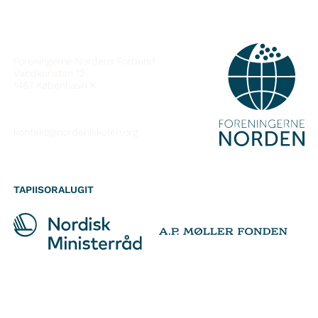
ATTAVEQARFISSAQ
Foreningerne Nordens Forbund
Vandkunsten 12
1467
København K
kontakt@nordeniskolen.org
TAPIISORALUGIT