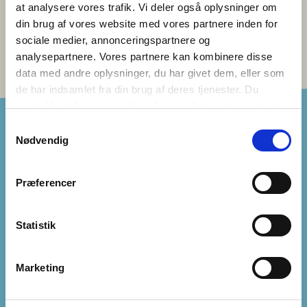
at analysere vores trafik. Vi deler også oplysninger om
din brug af vores website med vores partnere inden for
sociale medier, annonceringspartnere og
analysepartnere. Vores partnere kan kombinere disse
data med andre oplysninger, du har givet dem, eller som
de har indsamlet fra din brug af deres tjenester. Du
samtykker til vores cookies, hvis du fortsætter med at
anvende vores hjemmeside.
Samtykkevalg
Nødvendig
IKINNGUTIGIITTUT KLASSI
Præferencer
NUNANI AVANNARLERNI KLASSIT {0} MAANNAKKUT
Statistik
UJAASIPPUT
PINGAARNERSIUINEQ
Marketing