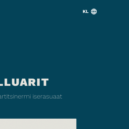
KL
LLUARIT
titsinermi iserasuaat