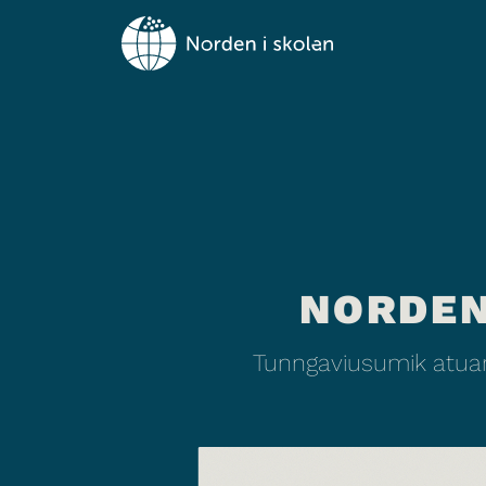
NORDEN
Tunngaviusumik atuar