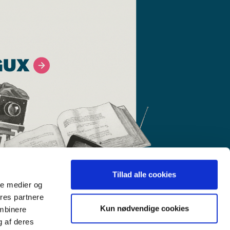
GUX
Tillad alle cookies
ale medier og
ores partnere
Kun nødvendige cookies
ombinere
g af deres