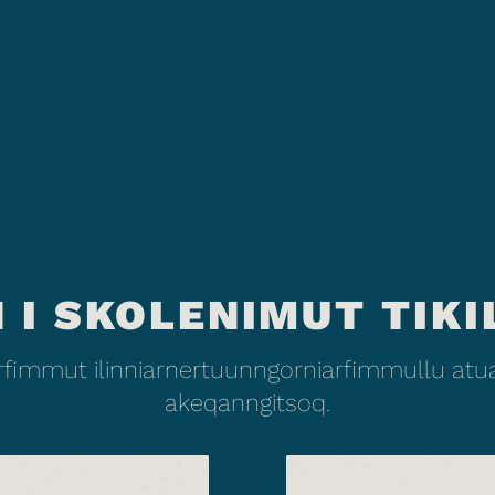
 I SKOLENIMUT TIKI
fimmut ilinniarnertuunngorniarfimmullu atuar
akeqanngitsoq.