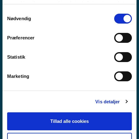
MEEQQAT ATUARFIAT
samtykker til vores cookies, hvis du fortsætter med at
anvende vores hjemmeside.
Samtykkevalg
Nødvendig
Præferencer
Statistik
Marketing
Vis detaljer
Tillad alle cookies
GUX