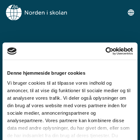
NORDEN I
SKOLENIMUT
TIKILLUARIT
Denne hjemmeside bruger cookies
Tunngaviusumik atuarfimmut
Vi bruger cookies til at tilpasse vores indhold og
ilinniarnertuunngorniarfimmullu
annoncer, til at vise dig funktioner til sociale medier og til
atuartitsinermi iserasuaat
at analysere vores trafik. Vi deler også oplysninger om
din brug af vores website med vores partnere inden for
akeqanngitsoq.
sociale medier, annonceringspartnere og
analysepartnere. Vores partnere kan kombinere disse
data med andre oplysninger, du har givet dem, eller som
de har indsamlet fra din brug af deres tjenester. Du