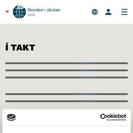
GUX
Í TAKT