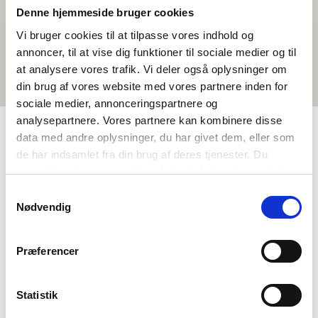
Denne hjemmeside bruger cookies
Vi bruger cookies til at tilpasse vores indhold og
annoncer, til at vise dig funktioner til sociale medier og til
at analysere vores trafik. Vi deler også oplysninger om
din brug af vores website med vores partnere inden for
sociale medier, annonceringspartnere og
analysepartnere. Vores partnere kan kombinere disse
data med andre oplysninger, du har givet dem, eller som
de har indsamlet fra din brug af deres tjenester. Du
TAGS
samtykker til vores cookies, hvis du fortsætter med at
Oqaatsit
Isiginnaagassiaaqqat
Islandimiusut
anvende vores hjemmeside.
Samtykkevalg
<1 tiimi
Nødvendig
Præferencer
Statistik