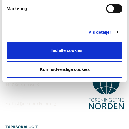
Norden i skolen pillugu ilisimasaqarnerorusuppit?
Marketing
Nutaarsiassaatigut pisalikkit
Facebook-ikkut malinnaavigisigut
Vis detaljer
Instagram-ikkut malinnaavigisigut
Tillad alle cookies
Kun nødvendige cookies
ATTAVEQARFISSAQ
Foreningerne Nordens Forbund
Vandkunsten 12
1467
København K
kontakt@nordeniskolen.org
TAPIISORALUGIT