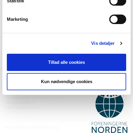
Statistik
Marketing
Norden i skolen pillugu ilisimasaqarnerorusuppit?
Nutaarsiassaatigut pisalikkit
Vis detaljer
Facebook-ikkut malinnaavigisigut
Tillad alle cookies
Instagram-ikkut malinnaavigisigut
Kun nødvendige cookies
ATTAVEQARFISSAQ
Foreningerne Nordens Forbund
Vandkunsten 12
1467
København K
kontakt@nordeniskolen.org