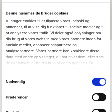
Denne hjemmeside bruger cookies
Vi bruger cookies til at tilpasse vores indhold og
annoncer, til at vise dig funktioner til sociale medier og til
at analysere vores trafik. Vi deler også oplysninger om
din brug af vores website med vores partnere inden for
sociale medier, annonceringspartnere og
analysepartnere. Vores partnere kan kombinere disse
data med andre oplysninger, du har givet dem, eller som
TAGS
de har indsamlet fra din brug af deres tjenester. Du
GUX
Oqaatsit
Sammisaqarnermut siunnersuutit
samtykker til vores cookies, hvis du fortsætter med at
Atuagaateqarneq
anvende vores hjemmeside.
Samtykkevalg
Oqaatsinik paasinninneq – allattariarsorneq (DA, NO, SV)
Nødvendig
Kinaassuseq
<1 tiimi
Præferencer