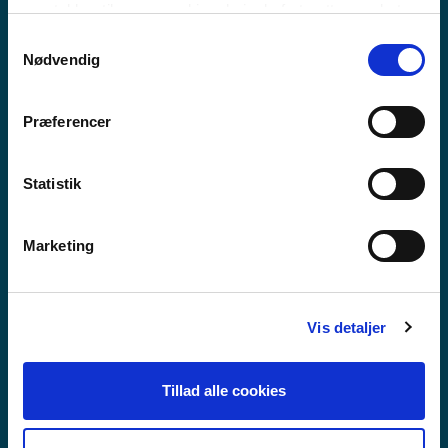
MEEQQAT ATUARFIAT
samtykker til vores cookies, hvis du fortsætter med at
anvende vores hjemmeside.
Samtykkevalg
Nødvendig
Præferencer
Statistik
Marketing
Vis detaljer
Tillad alle cookies
GUX