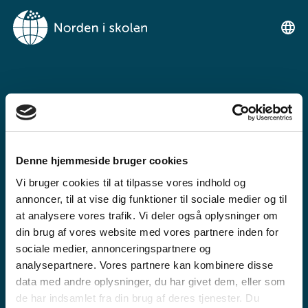
NORDEN I
SKOLENIMUT
TIKILLUARIT
Denne hjemmeside bruger cookies
Tunngaviusumik atuarfimmut
Vi bruger cookies til at tilpasse vores indhold og
ilinniarnertuunngorniarfimmullu
annoncer, til at vise dig funktioner til sociale medier og til
atuartitsinermi iserasuaat
at analysere vores trafik. Vi deler også oplysninger om
din brug af vores website med vores partnere inden for
akeqanngitsoq.
sociale medier, annonceringspartnere og
analysepartnere. Vores partnere kan kombinere disse
data med andre oplysninger, du har givet dem, eller som
de har indsamlet fra din brug af deres tjenester. Du