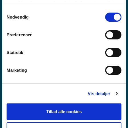
MEEQQAT ATUARFIAT
samtykker til vores cookies, hvis du fortsætter med at
anvende vores hjemmeside.
Samtykkevalg
Nødvendig
Præferencer
Statistik
Marketing
Vis detaljer
Tillad alle cookies
GUX