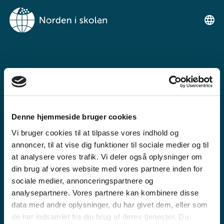
NORDEN I
SKOLENIMUT
TIKILLUARIT
Denne hjemmeside bruger cookies
Tunngaviusumik atuarfimmut
Vi bruger cookies til at tilpasse vores indhold og
ilinniarnertuunngorniarfimmullu
annoncer, til at vise dig funktioner til sociale medier og til
atuartitsinermi iserasuaat
at analysere vores trafik. Vi deler også oplysninger om
din brug af vores website med vores partnere inden for
akeqanngitsoq.
sociale medier, annonceringspartnere og
analysepartnere. Vores partnere kan kombinere disse
data med andre oplysninger, du har givet dem, eller som
de har indsamlet fra din brug af deres tjenester. Du