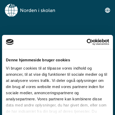
NORDEN I
SKOLENIMUT
TIKILLUARIT
Denne hjemmeside bruger cookies
Tunngaviusumik atuarfimmut
Vi bruger cookies til at tilpasse vores indhold og
ilinniarnertuunngorniarfimmullu
annoncer, til at vise dig funktioner til sociale medier og til
atuartitsinermi iserasuaat
at analysere vores trafik. Vi deler også oplysninger om
din brug af vores website med vores partnere inden for
akeqanngitsoq.
sociale medier, annonceringspartnere og
analysepartnere. Vores partnere kan kombinere disse
data med andre oplysninger, du har givet dem, eller som
de har indsamlet fra din brug af deres tjenester. Du