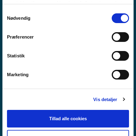
MEEQQAT ATUARFIAT
samtykker til vores cookies, hvis du fortsætter med at
anvende vores hjemmeside.
Samtykkevalg
Nødvendig
Præferencer
Statistik
Marketing
Vis detaljer
Tillad alle cookies
GUX