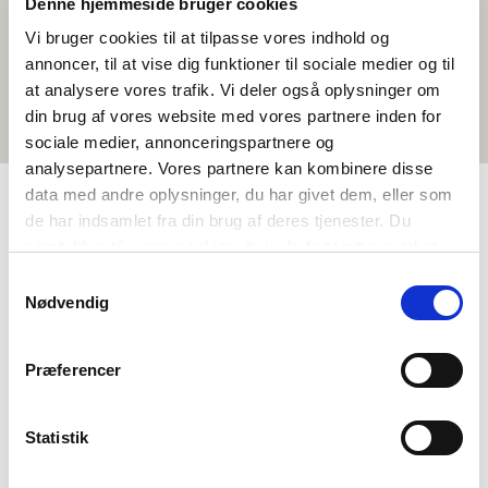
Denne hjemmeside bruger cookies
Vi bruger cookies til at tilpasse vores indhold og
annoncer, til at vise dig funktioner til sociale medier og til
at analysere vores trafik. Vi deler også oplysninger om
din brug af vores website med vores partnere inden for
sociale medier, annonceringspartnere og
analysepartnere. Vores partnere kan kombinere disse
data med andre oplysninger, du har givet dem, eller som
de har indsamlet fra din brug af deres tjenester. Du
TAGS
samtykker til vores cookies, hvis du fortsætter med at
anvende vores hjemmeside.
Oqaatsit
Isiginnaagassiaaqqat
Svenskisut
<1 tiimi
Samtykkevalg
Nødvendig
Præferencer
Statistik
Norden i skolen pillugu ilisimasaqarnerorusuppit?