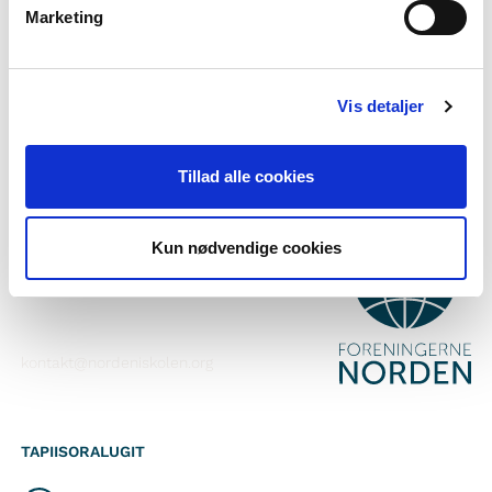
Marketing
Nutaarsiassaatigut pisalikkit
Facebook-ikkut malinnaavigisigut
Vis detaljer
Instagram-ikkut malinnaavigisigut
Tillad alle cookies
ATTAVEQARFISSAQ
Kun nødvendige cookies
Foreningerne Nordens Forbund
Vandkunsten 12
1467
København K
kontakt@nordeniskolen.org
TAPIISORALUGIT