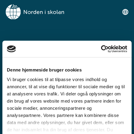
NORDEN I
SKOLENIMUT
TIKILLUARIT
Denne hjemmeside bruger cookies
Tunngaviusumik atuarfimmut
Vi bruger cookies til at tilpasse vores indhold og
ilinniarnertuunngorniarfimmullu
annoncer, til at vise dig funktioner til sociale medier og til
atuartitsinermi iserasuaat
at analysere vores trafik. Vi deler også oplysninger om
din brug af vores website med vores partnere inden for
akeqanngitsoq.
sociale medier, annonceringspartnere og
analysepartnere. Vores partnere kan kombinere disse
data med andre oplysninger, du har givet dem, eller som
de har indsamlet fra din brug af deres tjenester. Du