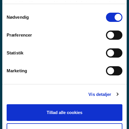
MEEQQAT ATUARFIAT
samtykker til vores cookies, hvis du fortsætter med at
anvende vores hjemmeside.
Samtykkevalg
Nødvendig
Præferencer
Statistik
Marketing
Vis detaljer
Tillad alle cookies
GUX