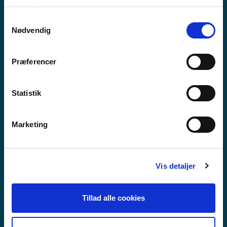
MEEQQAT ATUARFIAT
samtykker til vores cookies, hvis du fortsætter med at
anvende vores hjemmeside.
Samtykkevalg
Nødvendig
Præferencer
Statistik
Marketing
Vis detaljer
Tillad alle cookies
GUX