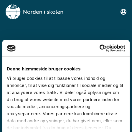
NORDEN I
SKOLENIMUT
TIKILLUARIT
Denne hjemmeside bruger cookies
Tunngaviusumik atuarfimmut
Vi bruger cookies til at tilpasse vores indhold og
ilinniarnertuunngorniarfimmullu
annoncer, til at vise dig funktioner til sociale medier og til
atuartitsinermi iserasuaat
at analysere vores trafik. Vi deler også oplysninger om
din brug af vores website med vores partnere inden for
akeqanngitsoq.
sociale medier, annonceringspartnere og
analysepartnere. Vores partnere kan kombinere disse
data med andre oplysninger, du har givet dem, eller som
de har indsamlet fra din brug af deres tjenester. Du