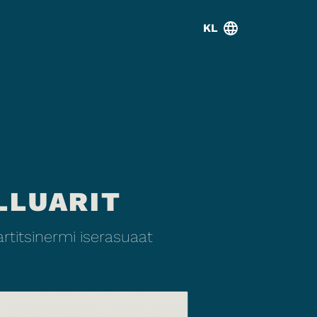
KL
LLUARIT
titsinermi iserasuaat