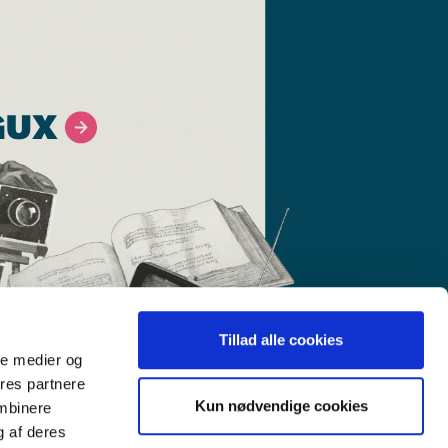
GUX
Tillad alle cookies
ale medier og
ores partnere
Kun nødvendige cookies
ombinere
g af deres