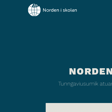
NORDEN
Tunngaviusumik atuar