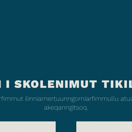
 I SKOLENIMUT TIKI
fimmut ilinniarnertuunngorniarfimmullu atuar
akeqanngitsoq.