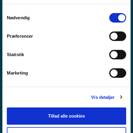
MEEQQAT ATUARFIAT
samtykker til vores cookies, hvis du fortsætter med at
anvende vores hjemmeside.
Samtykkevalg
Nødvendig
Præferencer
Statistik
Marketing
Vis detaljer
Tillad alle cookies
GUX