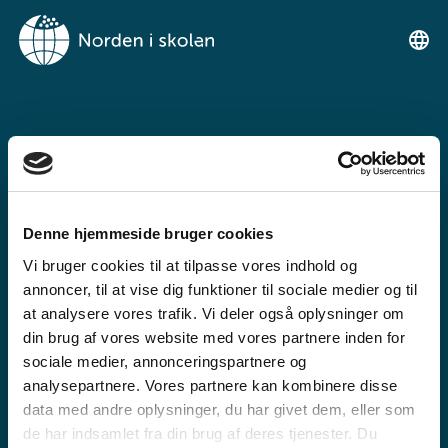
NORDEN I
SKOLENIMUT
TIKILLUARIT
Denne hjemmeside bruger cookies
Tunngaviusumik atuarfimmut
Vi bruger cookies til at tilpasse vores indhold og
ilinniarnertuunngorniarfimmullu
annoncer, til at vise dig funktioner til sociale medier og til
atuartitsinermi iserasuaat
at analysere vores trafik. Vi deler også oplysninger om
din brug af vores website med vores partnere inden for
akeqanngitsoq.
sociale medier, annonceringspartnere og
analysepartnere. Vores partnere kan kombinere disse
data med andre oplysninger, du har givet dem, eller som
de har indsamlet fra din brug af deres tjenester. Du