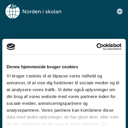
NORDEN I
SKOLENIMUT
TIKILLUARIT
Denne hjemmeside bruger cookies
Tunngaviusumik atuarfimmut
Vi bruger cookies til at tilpasse vores indhold og
ilinniarnertuunngorniarfimmullu
annoncer, til at vise dig funktioner til sociale medier og til
atuartitsinermi iserasuaat
at analysere vores trafik. Vi deler også oplysninger om
din brug af vores website med vores partnere inden for
akeqanngitsoq.
sociale medier, annonceringspartnere og
analysepartnere. Vores partnere kan kombinere disse
data med andre oplysninger, du har givet dem, eller som
de har indsamlet fra din brug af deres tjenester. Du