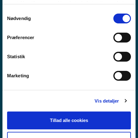
MEEQQAT ATUARFIAT
samtykker til vores cookies, hvis du fortsætter med at
anvende vores hjemmeside.
Samtykkevalg
Nødvendig
Præferencer
Statistik
Marketing
Vis detaljer
Tillad alle cookies
GUX