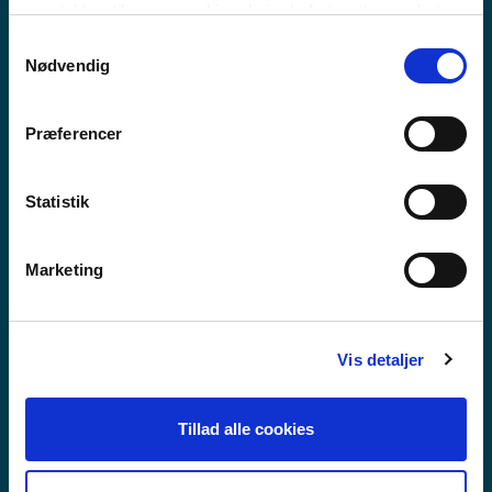
MEEQQAT ATUARFIAT
samtykker til vores cookies, hvis du fortsætter med at
anvende vores hjemmeside.
Samtykkevalg
Nødvendig
Præferencer
Statistik
Marketing
Vis detaljer
Tillad alle cookies
GUX