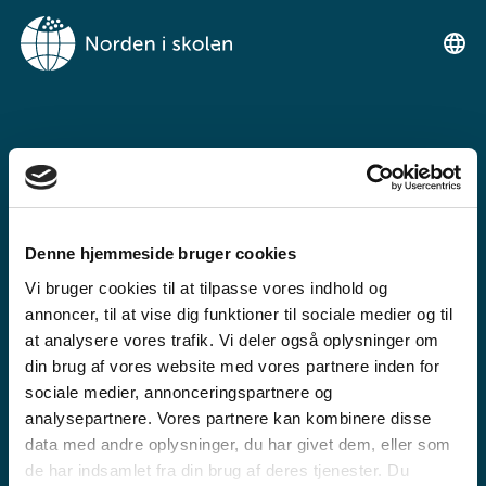
NORDEN I
SKOLENIMUT
TIKILLUARIT
Denne hjemmeside bruger cookies
Tunngaviusumik atuarfimmut
Vi bruger cookies til at tilpasse vores indhold og
ilinniarnertuunngorniarfimmullu
annoncer, til at vise dig funktioner til sociale medier og til
atuartitsinermi iserasuaat
at analysere vores trafik. Vi deler også oplysninger om
din brug af vores website med vores partnere inden for
akeqanngitsoq.
sociale medier, annonceringspartnere og
analysepartnere. Vores partnere kan kombinere disse
data med andre oplysninger, du har givet dem, eller som
de har indsamlet fra din brug af deres tjenester. Du