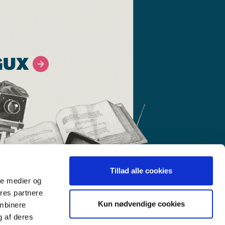
GUX
Tillad alle cookies
ale medier og
ores partnere
Kun nødvendige cookies
ombinere
g af deres