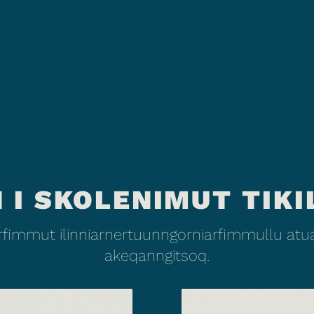
 I SKOLENIMUT TIKI
fimmut ilinniarnertuunngorniarfimmullu atuar
akeqanngitsoq.