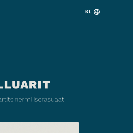
KL
LLUARIT
titsinermi iserasuaat