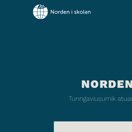
NORDEN
Tunngaviusumik atuar