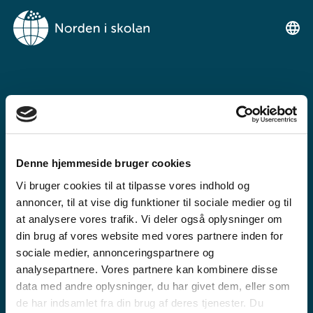
NORDEN I
SKOLENIMUT
TIKILLUARIT
Denne hjemmeside bruger cookies
Tunngaviusumik atuarfimmut
Vi bruger cookies til at tilpasse vores indhold og
ilinniarnertuunngorniarfimmullu
annoncer, til at vise dig funktioner til sociale medier og til
atuartitsinermi iserasuaat
at analysere vores trafik. Vi deler også oplysninger om
din brug af vores website med vores partnere inden for
akeqanngitsoq.
sociale medier, annonceringspartnere og
analysepartnere. Vores partnere kan kombinere disse
data med andre oplysninger, du har givet dem, eller som
de har indsamlet fra din brug af deres tjenester. Du