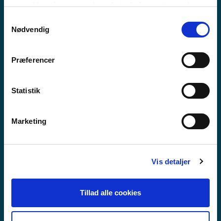
MEEQQAT ATUARFIAT
samtykker til vores cookies, hvis du fortsætter med at
anvende vores hjemmeside.
Samtykkevalg
Nødvendig
Præferencer
Statistik
Marketing
Vis detaljer
Tillad alle cookies
GUX