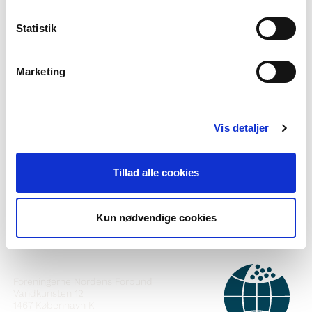
Statistik
Marketing
Norden i skolen pillugu ilisimasaqarnerorusuppit?
Vis detaljer
Nutaarsiassaatigut pisalikkit
Facebook-ikkut malinnaavigisigut
Tillad alle cookies
Instagram-ikkut malinnaavigisigut
Kun nødvendige cookies
ATTAVEQARFISSAQ
Foreningerne Nordens Forbund
Vandkunsten 12
1467
København K