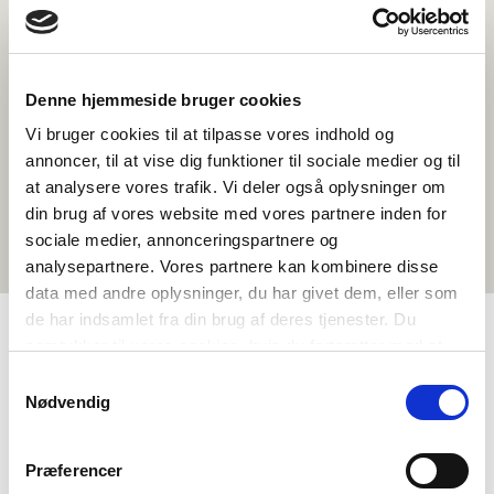
Denne hjemmeside bruger cookies
Vi bruger cookies til at tilpasse vores indhold og
annoncer, til at vise dig funktioner til sociale medier og til
at analysere vores trafik. Vi deler også oplysninger om
din brug af vores website med vores partnere inden for
sociale medier, annonceringspartnere og
analysepartnere. Vores partnere kan kombinere disse
data med andre oplysninger, du har givet dem, eller som
de har indsamlet fra din brug af deres tjenester. Du
samtykker til vores cookies, hvis du fortsætter med at
TAGS
anvende vores hjemmeside.
Samtykkevalg
Nødvendig
Gymnasiale udd.
Sprog
Temaforløb
Nordisk kulturforståelse
Nordisk litteraturforståelse
Præferencer
Kreativ skrivning
>3 skoletimer