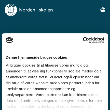
NORDEN I
SKOLENIMUT
TIKILLUARIT
Denne hjemmeside bruger cookies
Tunngaviusumik atuarfimmut
Vi bruger cookies til at tilpasse vores indhold og
ilinniarnertuunngorniarfimmullu
annoncer, til at vise dig funktioner til sociale medier og til
atuartitsinermi iserasuaat
at analysere vores trafik. Vi deler også oplysninger om
din brug af vores website med vores partnere inden for
akeqanngitsoq.
sociale medier, annonceringspartnere og
analysepartnere. Vores partnere kan kombinere disse
data med andre oplysninger, du har givet dem, eller som
de har indsamlet fra din brug af deres tjenester. Du