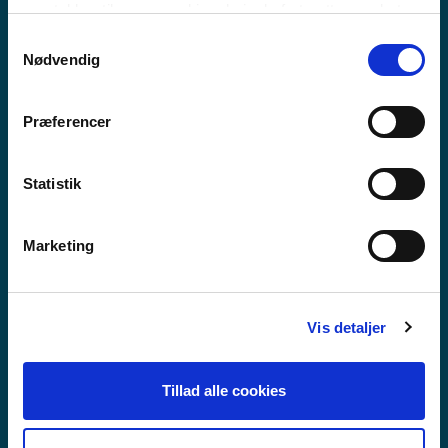
MEEQQAT ATUARFIAT
samtykker til vores cookies, hvis du fortsætter med at
anvende vores hjemmeside.
Samtykkevalg
Nødvendig
Præferencer
Statistik
Marketing
Vis detaljer
Tillad alle cookies
GUX