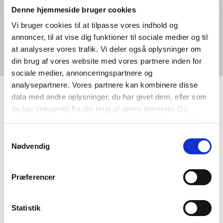
Denne hjemmeside bruger cookies
Vi bruger cookies til at tilpasse vores indhold og
annoncer, til at vise dig funktioner til sociale medier og til
at analysere vores trafik. Vi deler også oplysninger om
din brug af vores website med vores partnere inden for
sociale medier, annonceringspartnere og
analysepartnere. Vores partnere kan kombinere disse
data med andre oplysninger, du har givet dem, eller som
de har indsamlet fra din brug af deres tjenester. Du
TAGS
samtykker til vores cookies, hvis du fortsætter med at
GUX
Inuiaqatigiilerineq
Oqaatsit
Sammisakkaat
anvende vores hjemmeside.
Samtykkevalg
Naligiisitaaneq
Nødvendig
Præferencer
Statistik