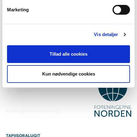
Norden i skolen pillugu ilisimasaqarnerorusuppit?
Marketing
Nutaarsiassaatigut pisalikkit
Facebook-ikkut malinnaavigisigut
Vis detaljer
Instagram-ikkut malinnaavigisigut
Tillad alle cookies
Kun nødvendige cookies
ATTAVEQARFISSAQ
Foreningerne Nordens Forbund
Vandkunsten 12
1467
København K
kontakt@nordeniskolen.org
TAPIISORALUGIT