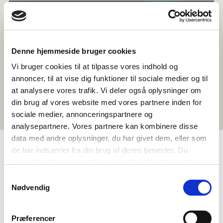
Denne hjemmeside bruger cookies
Vi bruger cookies til at tilpasse vores indhold og
annoncer, til at vise dig funktioner til sociale medier og til
at analysere vores trafik. Vi deler også oplysninger om
din brug af vores website med vores partnere inden for
sociale medier, annonceringspartnere og
analysepartnere. Vores partnere kan kombinere disse
data med andre oplysninger, du har givet dem, eller som
de har indsamlet fra din brug af deres tjenester. Du
samtykker til vores cookies, hvis du fortsætter med at
TAGS
anvende vores hjemmeside.
Samtykkevalg
GUX
Upperisarsiorneq
Inuiaqatigiilerineq
Nødvendig
Oqaluttuarisaaneq
Sammisakkaat
Nunani Avannarliit politikkikkut ajornartorsiutut
Præferencer