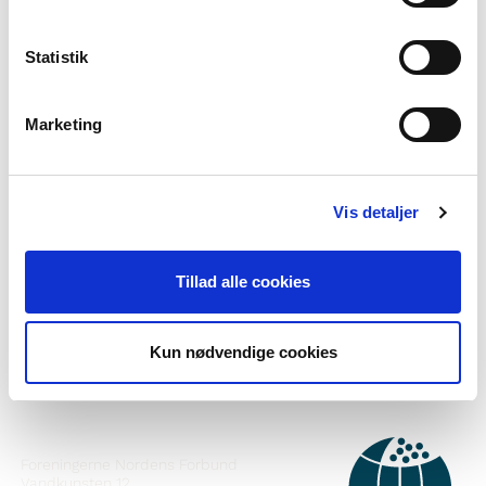
Paasissutissat aamma tusagassiutit
>3 tiimit
Statistik
Marketing
Norden i skolen pillugu ilisimasaqarnerorusuppit?
Vis detaljer
Nutaarsiassaatigut pisalikkit
Tillad alle cookies
Facebook-ikkut malinnaavigisigut
Instagram-ikkut malinnaavigisigut
Kun nødvendige cookies
ATTAVEQARFISSAQ
Foreningerne Nordens Forbund
Vandkunsten 12