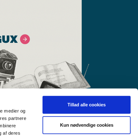
GUX
Tillad alle cookies
ale medier og
ores partnere
Kun nødvendige cookies
ombinere
g af deres