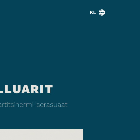
KL
LLUARIT
titsinermi iserasuaat