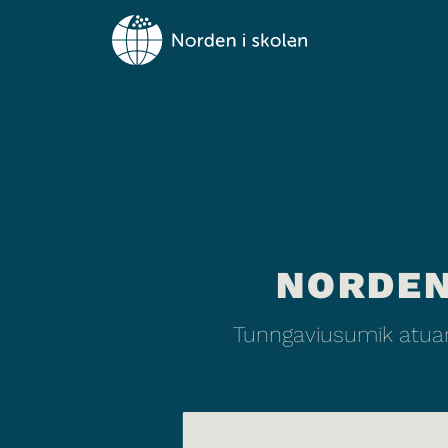
NORDEN
Tunngaviusumik atuar