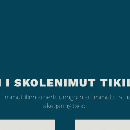
 I SKOLENIMUT TIKI
fimmut ilinniarnertuunngorniarfimmullu atuar
akeqanngitsoq.