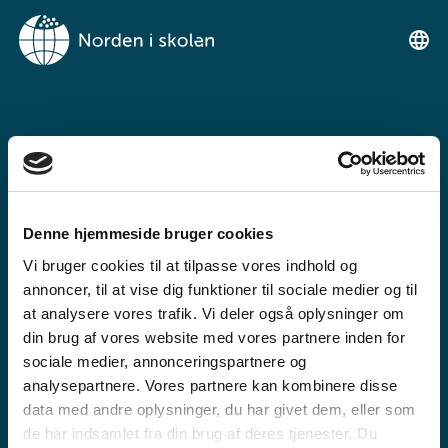
NORDEN I
SKOLENIMUT
TIKILLUARIT
Denne hjemmeside bruger cookies
Tunngaviusumik atuarfimmut
Vi bruger cookies til at tilpasse vores indhold og
ilinniarnertuunngorniarfimmullu
annoncer, til at vise dig funktioner til sociale medier og til
atuartitsinermi iserasuaat
at analysere vores trafik. Vi deler også oplysninger om
din brug af vores website med vores partnere inden for
akeqanngitsoq.
sociale medier, annonceringspartnere og
analysepartnere. Vores partnere kan kombinere disse
data med andre oplysninger, du har givet dem, eller som
de har indsamlet fra din brug af deres tjenester. Du