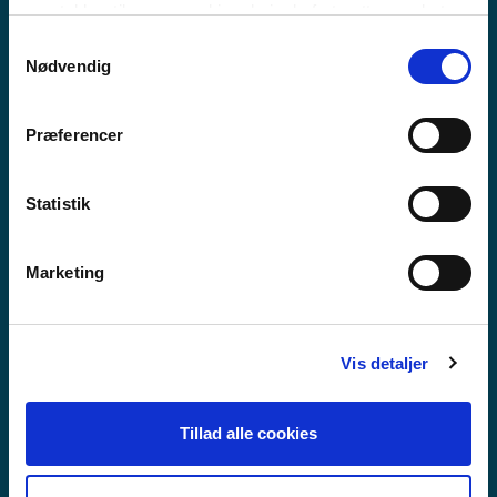
MEEQQAT ATUARFIAT
samtykker til vores cookies, hvis du fortsætter med at
anvende vores hjemmeside.
Samtykkevalg
Nødvendig
Præferencer
Statistik
Marketing
Vis detaljer
Tillad alle cookies
GUX