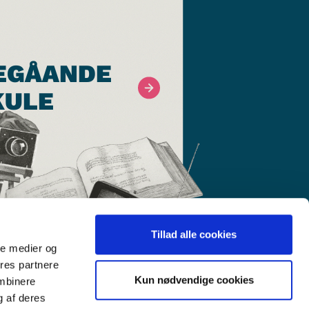
EGÅANDE
KULE
Tillad alle cookies
ale medier og
ores partnere
Kun nødvendige cookies
ombinere
g af deres