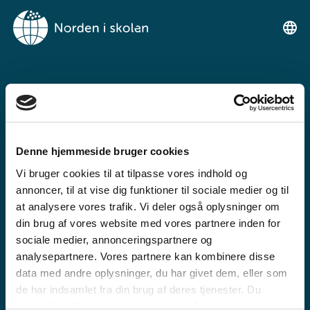
VELKOMMEN TIL
NORDEN I SKOLEN
Denne hjemmeside bruger cookies
Ein gratis undervisningsplattform for
Vi bruger cookies til at tilpasse vores indhold og
grunnskulen og den vidaregåande skule
annoncer, til at vise dig funktioner til sociale medier og til
at analysere vores trafik. Vi deler også oplysninger om
din brug af vores website med vores partnere inden for
sociale medier, annonceringspartnere og
analysepartnere. Vores partnere kan kombinere disse
data med andre oplysninger, du har givet dem, eller som
de har indsamlet fra din brug af deres tjenester. Du
GRUNNSKULE
samtykker til vores cookies, hvis du fortsætter med at