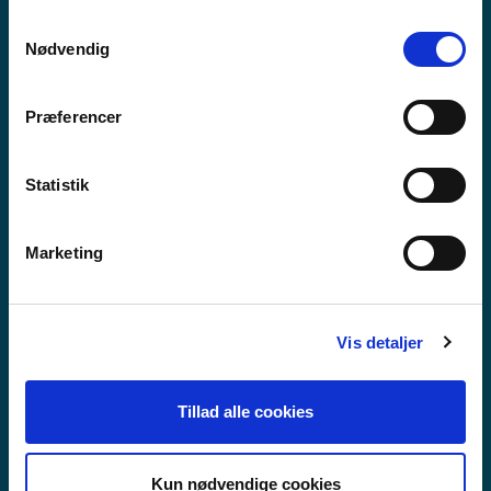
anvende vores hjemmeside.
Samtykkevalg
Nødvendig
Præferencer
Statistik
Marketing
Vis detaljer
VIDAREGÅANDE SKULE
Tillad alle cookies
Kun nødvendige cookies