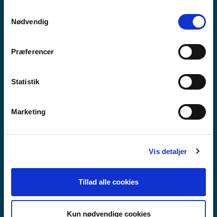
anvende vores hjemmeside.
Samtykkevalg
Nødvendig
Præferencer
Statistik
Marketing
Vis detaljer
VIDAREGÅANDE SKULE
Tillad alle cookies
Kun nødvendige cookies