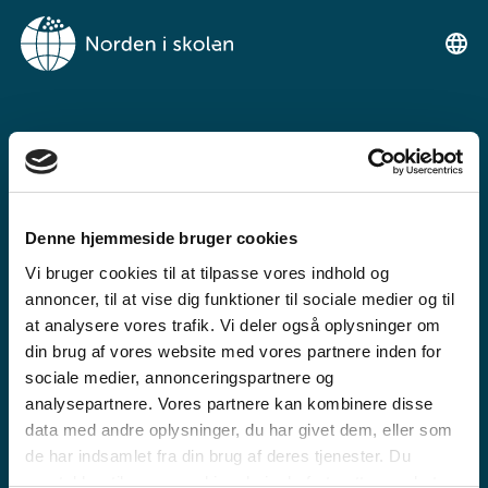
VELKOMMEN TIL
NORDEN I SKOLEN
Denne hjemmeside bruger cookies
Ein gratis undervisningsplattform for
Vi bruger cookies til at tilpasse vores indhold og
grunnskulen og den vidaregåande skule
annoncer, til at vise dig funktioner til sociale medier og til
at analysere vores trafik. Vi deler også oplysninger om
din brug af vores website med vores partnere inden for
sociale medier, annonceringspartnere og
analysepartnere. Vores partnere kan kombinere disse
data med andre oplysninger, du har givet dem, eller som
de har indsamlet fra din brug af deres tjenester. Du
GRUNNSKULE
samtykker til vores cookies, hvis du fortsætter med at