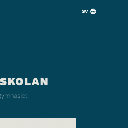
SV
 SKOLAN
 gymnasiet