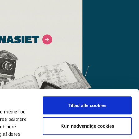
NASIET
Tillad alle cookies
ale medier og
ores partnere
Kun nødvendige cookies
ombinere
g af deres