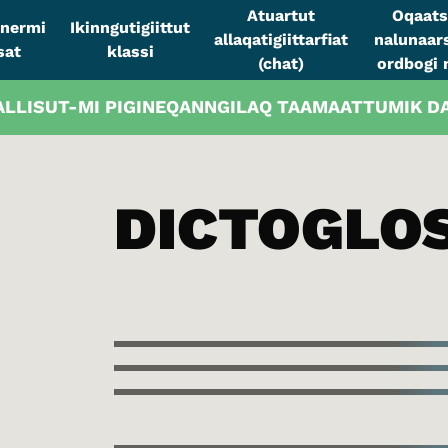
Atuartut
Oqaats
sinermi
Ikinngutigiittut
allaqatigiittarfiat
nalunaars
sat
klassi
(chat)
ordbogi n
ALLISUT-MI PIGINEQANNGILAQ TAAMAATTUMIK 
DICTOGLO