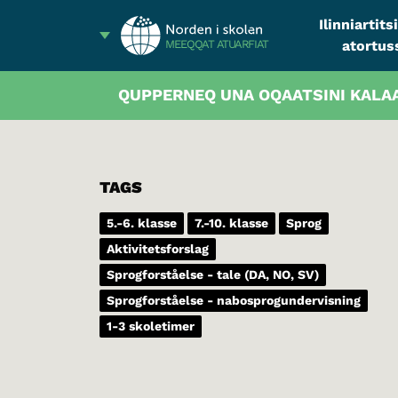
Ilinniartit
atortus
MEEQQAT ATUARFIAT
QUPPERNEQ UNA OQAATSINI KALA
TAGS
5.-6. klasse
7.-10. klasse
Sprog
Aktivitetsforslag
Sprogforståelse - tale (DA, NO, SV)
Sprogforståelse - nabosprogundervisning
1-3 skoletimer