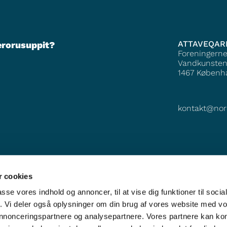
ATTAVEQAR
erorusuppit?
Foreningern
Vandkunsten
1467
Københ
kontakt@nor
 cookies
passe vores indhold og annoncer, til at vise dig funktioner til soci
fik. Vi deler også oplysninger om din brug af vores website med v
 annonceringspartnere og analysepartnere. Vores partnere kan k