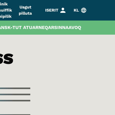
inik
Uagut
uiffik
ISERIT
KL
pilluta
ipilik
DANSK-TUT ATUARNEQARSINNAAVOQ
SS