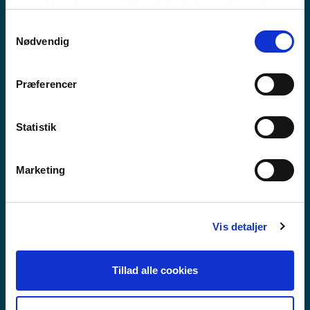
MEEQQAT ATUARFIAT
samtykker til vores cookies, hvis du fortsætter med at
anvende vores hjemmeside.
Samtykkevalg
Nødvendig
Præferencer
Statistik
Marketing
Vis detaljer
Tillad alle cookies
GUX