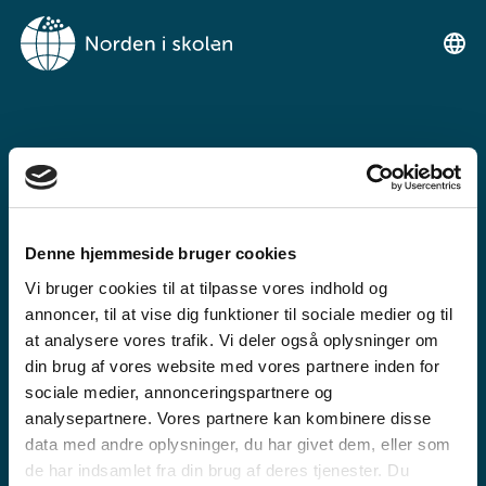
NORDEN I
SKOLENIMUT
TIKILLUARIT
Denne hjemmeside bruger cookies
Tunngaviusumik atuarfimmut
Vi bruger cookies til at tilpasse vores indhold og
ilinniarnertuunngorniarfimmullu
annoncer, til at vise dig funktioner til sociale medier og til
atuartitsinermi iserasuaat
at analysere vores trafik. Vi deler også oplysninger om
din brug af vores website med vores partnere inden for
akeqanngitsoq.
sociale medier, annonceringspartnere og
analysepartnere. Vores partnere kan kombinere disse
data med andre oplysninger, du har givet dem, eller som
de har indsamlet fra din brug af deres tjenester. Du