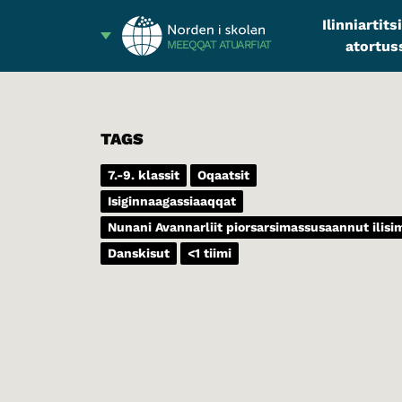
Ilinniartit
atortus
MEEQQAT ATUARFIAT
TAGS
7.-9. klassit
Oqaatsit
Isiginnaagassiaaqqat
Nunani Avannarliit piorsarsimassusaannut ilis
Danskisut
<1 tiimi