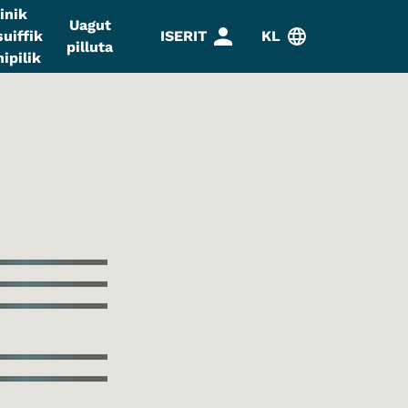
inik
Uagut
uiffik
ISERIT
KL
pilluta
ipilik