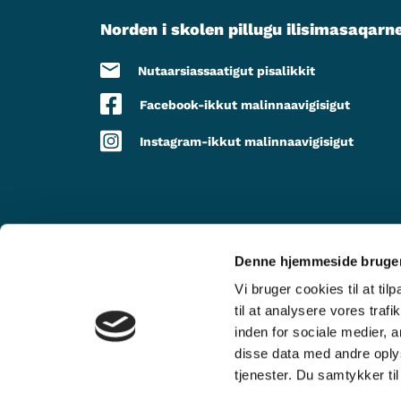
Norden i skolen pillugu ilisimasaqarn
Nutaarsiassaatigut pisalikkit
Facebook-ikkut malinnaavigisigut
Instagram-ikkut malinnaavigisigut
Denne hjemmeside bruger
TAPIISORALUGIT
Vi bruger cookies til at til
til at analysere vores tra
inden for sociale medier,
disse data med andre oplys
tjenester. Du samtykker t