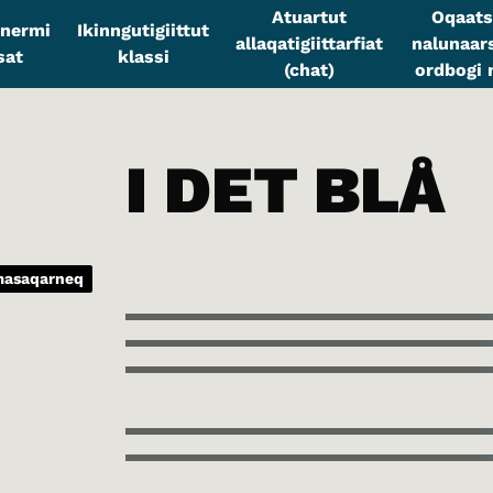
Atuartut
Oqaats
sinermi
Ikinngutigiittut
allaqatigiittarfiat
nalunaars
sat
klassi
(chat)
ordbogi n
I DET BLÅ
imasaqarneq