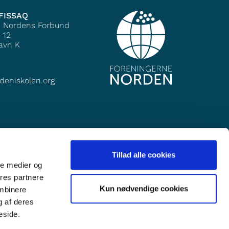
FISSAQ
e Nordens Forbund
 12
avn K
deniskolen.org
Tillad alle cookies
ale medier og
ores partnere
Kun nødvendige cookies
ombinere
g af deres
eside.