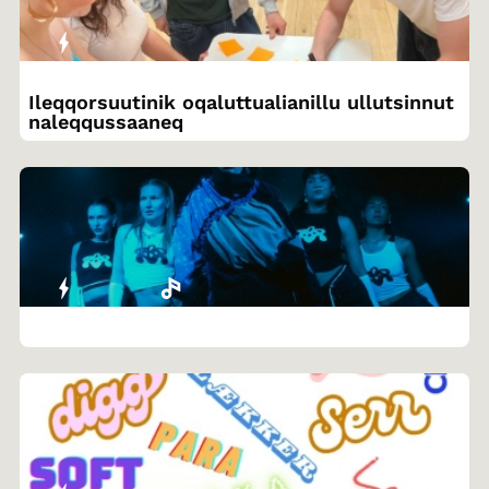
Ileqqorsuutinik oqaluttualianillu ullutsinnut
naleqqussaaneq