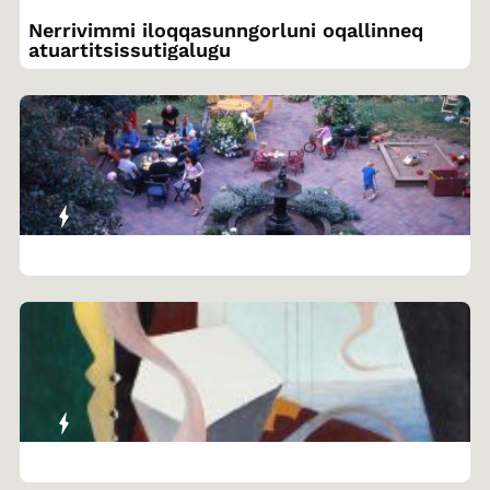
Nerrivimmi iloqqasunngorluni oqallinneq
atuartitsissutigalugu