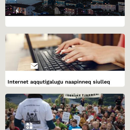
Internet aqqutigalugu naapinneq siulleq