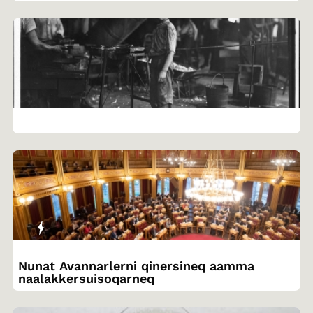
Nunat Avannarlerni qinersineq aamma
naalakkersuisoqarneq