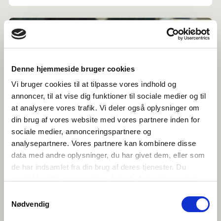
Denne hjemmeside bruger cookies
Vi bruger cookies til at tilpasse vores indhold og
annoncer, til at vise dig funktioner til sociale medier og til
at analysere vores trafik. Vi deler også oplysninger om
din brug af vores website med vores partnere inden for
sociale medier, annonceringspartnere og
analysepartnere. Vores partnere kan kombinere disse
data med andre oplysninger, du har givet dem, eller som
de har indsamlet fra din brug af deres tjenester. Du
samtykker til vores cookies, hvis du fortsætter med at
anvende vores hjemmeside.
Litteratur med temaet "Hjem"
Samtykkevalg
Nødvendig