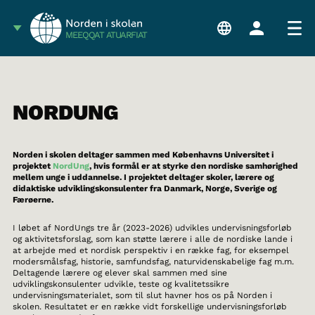
MEEQQAT ATUARFIAT
NORDUNG
Norden i skolen deltager sammen med Københavns Universitet i
projektet
NordUng
, hvis formål er at styrke den nordiske samhørighed
mellem unge i uddannelse. I projektet deltager skoler, lærere og
didaktiske udviklingskonsulenter fra Danmark, Norge, Sverige og
Færøerne.
I løbet af NordUngs tre år (2023-2026) udvikles undervisningsforløb
og aktivitetsforslag, som kan støtte lærere i alle de nordiske lande i
at arbejde med et nordisk perspektiv i en række fag, for eksempel
modersmålsfag, historie, samfundsfag, naturvidenskabelige fag m.m.
Deltagende lærere og elever skal sammen med sine
udviklingskonsulenter udvikle, teste og kvalitetssikre
undervisningsmaterialet, som til slut havner hos os på Norden i
skolen. Resultatet er en række vidt forskellige undervisningsforløb