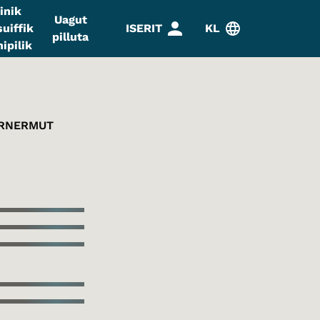
inik
Uagut
uiffik
ISERIT
KL
pilluta
ipilik
ARNERMUT