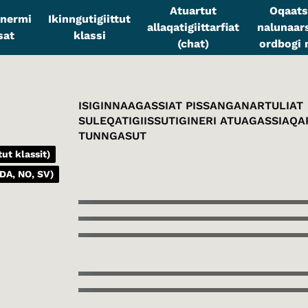
Atuartut
Oqaats
sinermi
Ikinngutigiittut
allaqatigiittarfiat
nalunaars
sat
klassi
(chat)
ordbogi n
ISIGINNAAGASSIAT PISSANGANARTULIAT
SULEQATIGIISSUTIGINERI ATUAGASSIAQ
TUNNGASUT
ut klassit)
DA, NO, SV)