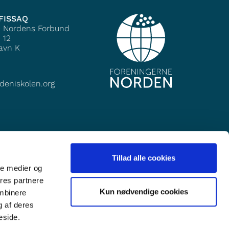
FISSAQ
e Nordens Forbund
 12
avn K
deniskolen.org
Tillad alle cookies
ale medier og
ores partnere
Kun nødvendige cookies
ombinere
g af deres
eside.