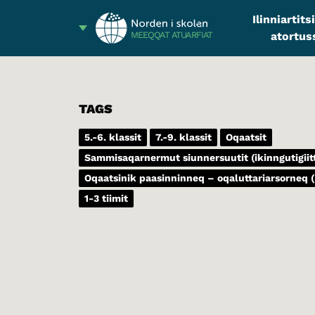
Ilinniartit
atortus
MEEQQAT ATUARFIAT
TAGS
5.-6. klassit
7.-9. klassit
Oqaatsit
Sammisaqarnermut siunnersuutit (ikinngutigiitt
Oqaatsinik paasinninneq – oqaluttariarsorneq (
1-3 tiimit