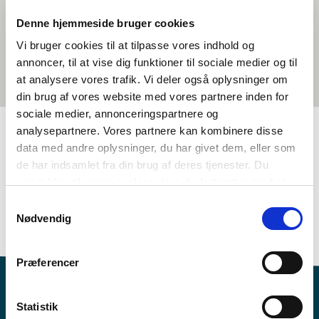
Denne hjemmeside bruger cookies
Vi bruger cookies til at tilpasse vores indhold og
annoncer, til at vise dig funktioner til sociale medier og til
at analysere vores trafik. Vi deler også oplysninger om
din brug af vores website med vores partnere inden for
sociale medier, annonceringspartnere og
analysepartnere. Vores partnere kan kombinere disse
data med andre oplysninger, du har givet dem, eller som
TAGS
de har indsamlet fra din brug af deres tjenester. Du
samtykker til vores cookies, hvis du fortsætter med at
7.-9. klassit
Oqaatsit
anvende vores hjemmeside.
Isiginnaagassiat pisimasuinnik tunngavillit
Samtykkevalg
Nødvendig
Savalimmiormiusut
1-3 tiimit
Præferencer
Statistik