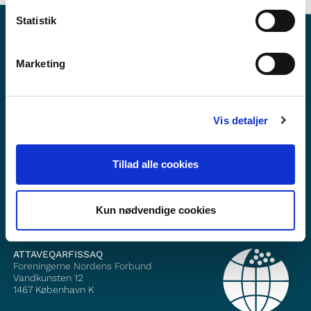
Statistik
Marketing
Norden i skolen pillugu ilisimasaqarnerorusuppit?
Vis detaljer
Nutaarsiassaatigut pisalikkit
Facebook-ikkut malinnaavigisigut
Tillad alle cookies
Instagram-ikkut malinnaavigisigut
Kun nødvendige cookies
ATTAVEQARFISSAQ
Foreningerne Nordens Forbund
Vandkunsten 12
1467
København K