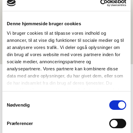
Denne hjemmeside bruger cookies
Vi bruger cookies til at tilpasse vores indhold og
annoncer, til at vise dig funktioner til sociale medier og til
at analysere vores trafik. Vi deler også oplysninger om
din brug af vores website med vores partnere inden for
sociale medier, annonceringspartnere og
analysepartnere. Vores partnere kan kombinere disse
data med andre oplysninger, du har givet dem, eller som
de har indsamlet fra din brug af deres tjenester. Du
TAGS
samtykker til vores cookies, hvis du fortsætter med at
7.-9. klassit
Oqaatsit
Inuiaqatigiilerineq
anvende vores hjemmeside.
Samtykkevalg
Isiginnaagassiat pisimasuinnik tunngavillit
Nødvendig
Nunani Avannarliit piorsarsimassusaannut ilisimasaqarneq
Kinaassuseq
Kalaallisut
1-3 tiimit
Præferencer