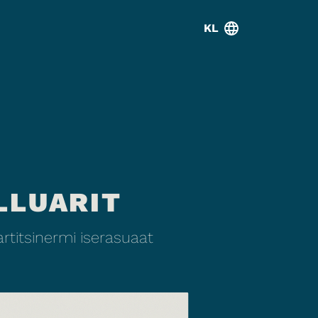
KL
LLUARIT
titsinermi iserasuaat