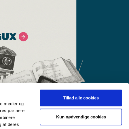
GUX
Tillad alle cookies
ale medier og
ores partnere
Kun nødvendige cookies
ombinere
g af deres