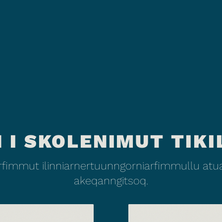
 I SKOLENIMUT TIKI
fimmut ilinniarnertuunngorniarfimmullu atuar
akeqanngitsoq.