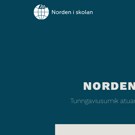
NORDEN
Tunngaviusumik atuar