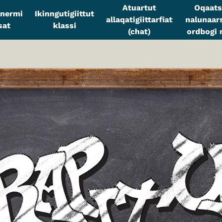
Atuartut
Oqaats
sinermi
Ikinngutigiittut
allaqatigiittarfiat
nalunaars
sat
klassi
(chat)
ordbogi n