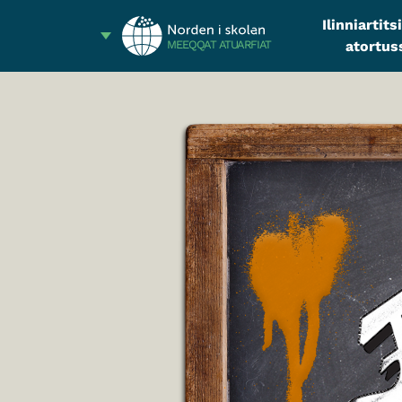
Ilinniartit
atortus
MEEQQAT ATUARFIAT