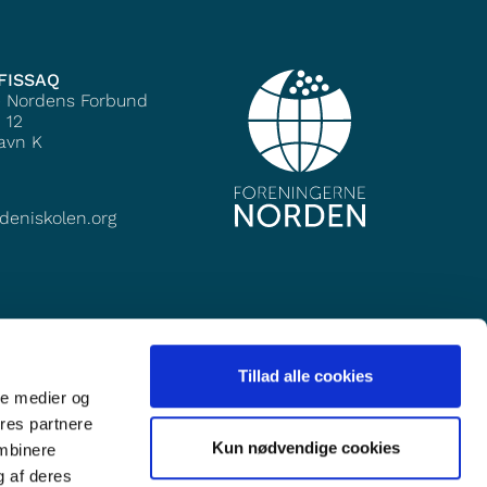
FISSAQ
e Nordens Forbund
 12
avn K
deniskolen.org
Tillad alle cookies
ale medier og
ores partnere
Kun nødvendige cookies
ombinere
g af deres