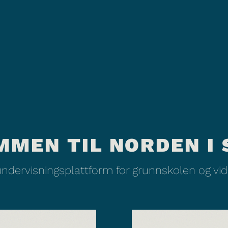
MMEN TIL NORDEN I 
undervisningsplattform for grunnskolen og v