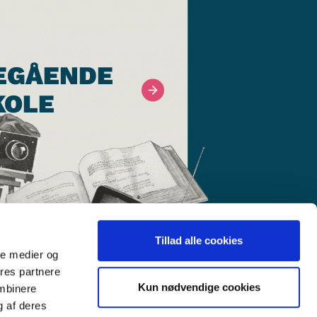
EGÅENDE
KOLE
Tillad alle cookies
ale medier og
ores partnere
Kun nødvendige cookies
ombinere
g af deres