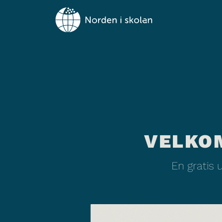
VELKO
En gratis 